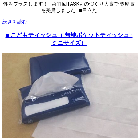
性をプラスします！ 第11回TASKものづくり大賞で 奨励賞
を受賞しました ■目立た
続きを読む
■ こどもティッシュ（ 無地ポケットティッシュ -
ミニサイズ）