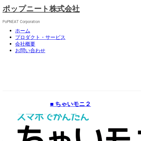
コ
ポップニート株式会社
ン
テ
PoPNEAT Corporation
ン
メ
ホーム
ツ
ニ
プロダクト・サービス
へ
ュ
会社概要
ス
ー
お問い合わせ
キ
ッ
プ
■ ちゃいモニ２